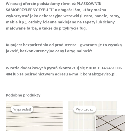
W naszej ofercie podsiadamy również PŁASKOWNIK
SAMOPRZYLEPNY TYPU “I” o długości 5m, który można
wykorzystać jako dekoracyjne wstawki (lustra, panele, ramy,
meble itp.), ozdoby ścienne naklejane na tapety lub ściany
malowane farbą, a także do przykrycia fug.
Kupujesz bezpośrednio od producenta – gwarantuje to wysoką
jakość, bezkonkurencyjne ceny i oryginalność!
W razie dodatkowych pytań skontaktuj się z BOK T: +48 451 006
484 lub za pośrednictwem adresu e-mail: kontakt@eviso.pl .
Podobne produkty
Pierwotna
Aktualna
Pierwotna
Aktualna
cena
cena
cena
cena
Wyprzedaż!
Wyprzedaż!
Wyprzedaż!
Wyprzedaż!
wynosiła:
wynosi:
wynosiła:
wynosi:
139,90 zł.
100,00 zł.
31,40 zł.
23,70 zł.