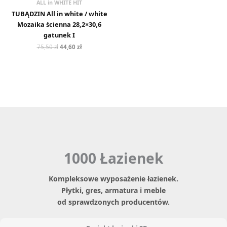
ALL in WHITE HIT
TUBĄDZIN All in white / white
Mozaika ścienna 28,2×30,6
gatunek I
75,50
zł
44,60
zł
1000 Łazienek
Kompleksowe wyposażenie łazienek.
Płytki, gres, armatura i meble
od sprawdzonych producentów.