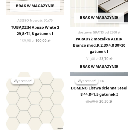
BRAK W MAGAZYNIE
BRAK W MAGAZYNIE
ABISSO Nowość 30x75
TUBĄDZIN Abisso White 2
dostawa GRATIS od 2300 zł
29,8×74,8 gatunek I
PARADYŻ mozaika ALBIR
139,90
zł
100,00
zł
Bianco mod.K.2,3X4,8 30×30
gatunek I
31,40
zł
23,70
zł
BRAK W MAGAZYNIE
Pierwotna
Aktualna
Pierwotna
Aktualna
cena
cena
cena
cena
Wyprzedaż!
Wyprzedaż!
Wyprzedaż!
Wyprzedaż!
BRIKA
wynosiła:
wynosi:
wynosiła:
wynosi:
75,50 zł.
44,60 zł.
25,30 zł.
20,30 zł.
DOMINO Listwa ścienna Steel
8 44,8×1,5 gatunek I
25,30
zł
20,30
zł