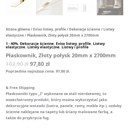
Strona główna
/
Eviso listwy, profile
/
Dekoracje ścienne
/
Listwy
elastyczne
/ Płaskownik, Złoty połysk 20mm x 2700mm
1 - 40%
,
Dekoracje ścienne
,
Eviso listwy, profile
,
Listwy
elastyczne
,
Listwy elastyczne
,
Listwy i profile
Płaskownik, Złoty połysk 20mm x 2700mm
102,90
zł
97,80
zł
Poprzednia najniższa cena:
97,80
zł
.
& Free Shipping
Płaskowniki typu „I” wykonane ze stali nierdzewnej, to
wszechstronny produkt, który można wykorzystać jako
dekoracyjne wstawki (lustra, panele, ramy, meble itp.), ozdoby
ścienne naklejane na tapety lub ściany malowane farbą, a
także do przykrycia fug.