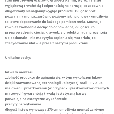
stali nierdzewnej AISI 304 o grubości 0,8mm, wyróżniają się
wyjątkową trwałością i odpornością na korozję, co zapewnia
długotrwały nienaganny wygląd produktu. Długość profili
pozwala na montaż zarówno poziomy jak i pionowy – umożliwia
to łatwe dopasowanie do każdego pomieszczenia. Można je
również swobodnie dociąć do odpowiednej długości. Po
przeprowadzeniu cięcia, krawędzie produktu nadal prezentują
się doskonale – nie ma ryzyka topienia się materiału, co
zdecydowanie ułatwia pracę z naszymi produktami.
Unikalne cechy:
łatwe w montażu
zdolność produktu do uginania się, w tym wykończeń łuków
dzięki zaawansowanej technologii koloryzacji stali – PVD lub
malowaniu proszkowemu (w przypadku płaskowników czarnych
matowych) gwarantują trwałą i estetyczną barwę
pozwalają na estetyczne wykończenie
precyzyjne wykonanie
długość listew wynosząca 270 cm umożliwia montaż zarówno