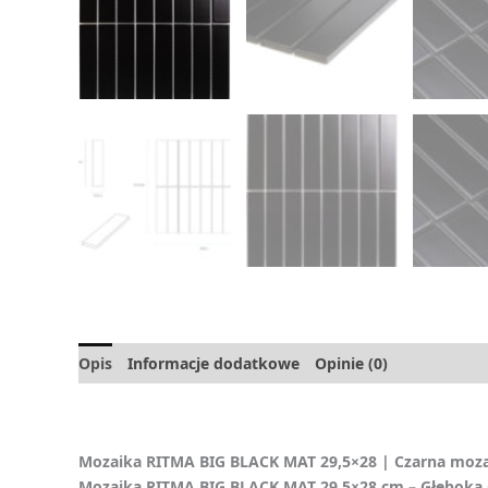
Opis
Informacje dodatkowe
Opinie (0)
Mozaika RITMA BIG BLACK MAT 29,5×28 | Czarna moza
Mozaika RITMA BIG BLACK MAT 29,5×28 cm – Głębok