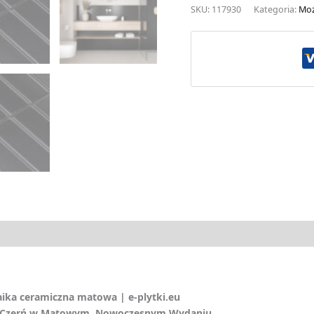
SKU:
117930
Kategoria:
Moz
ika ceramiczna matowa | e-plytki.eu
a Czerń w Matowym, Nowoczesnym Wydaniu