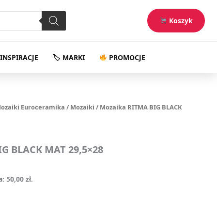
5,00 zł.
50,00 zł.
MAT
29,5x28
Koszyk
quantity
INSPIRACJE
🏷 MARKI
PROMOCJE
a
ktualna
ozaiki Euroceramika
/
Mozaiki
/ Mozaika RITMA BIG BLACK
ena
nosi:
,00 zł.
IG BLACK MAT 29,5×28
a:
50,00
zł
.