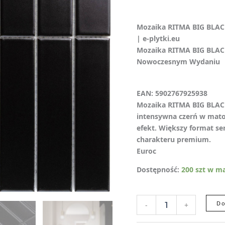
Mozaika RITMA BIG BLAC
| e-plytki.eu
Mozaika RITMA BIG BLAC
Nowoczesnym Wydaniu
EAN: 5902767925938
Mozaika RITMA BIG BLACK
intensywna czerń w mato
efekt. Większy format se
charakteru premium.
Euroc
Dostępność:
200 szt w m
Do
-
+