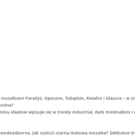
ozaikami Paradyż, Opoczno, Tubądzin, Kwadro i Glazura – w zna
modna?
ku idealnie wpisuje się w trendy industrial, dark minimalism i
ni wodoodporna. Jak czyścić czarną matową mozaikę? Delikatne ś