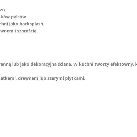
zu.
sków palców.
chni jako backsplash.
ewnem i szarością.
anną lub jako dekoracyjna ściana. W kuchni tworzy efektowny, 
datkami, drewnem lub szarymi płytkami.