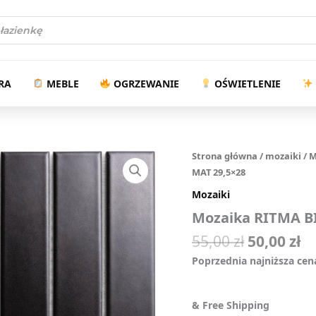
5
arka
w
RA
MEBLE
OGRZEWANIE
OŚWIETLENIE
Pierwotn
A
Mozaika
Strona główna
/
mozaiki
/
M
RITMA
cena
c
MAT 29,5×28
BIG
wynosiła:
wy
Mozaiki
BLACK
55,00 zł.
50
MAT
Mozaika RITMA B
29,5x28
55,00
zł
50,00
zł
quantity
Poprzednia najniższa cen
& Free Shipping