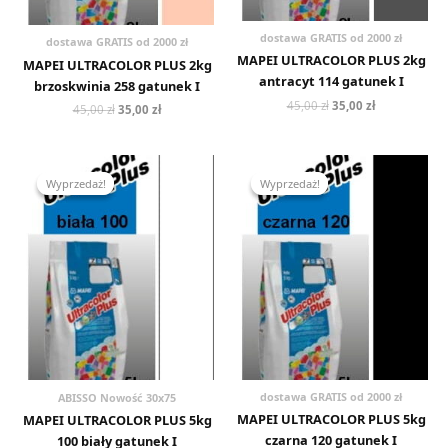
dostawa GRATIS od 2000 zł
dostawa GRATIS od 2000 zł
MAPEI ULTRACOLOR PLUS 2kg
MAPEI ULTRACOLOR PLUS 2kg
antracyt 114 gatunek I
brzoskwinia 258 gatunek I
45,00
zł
35,00
zł
45,00
zł
35,00
zł
Pierwotna
Aktualna
Pierwotna
Aktualna
cena
cena
cena
cena
Wyprzedaż!
Wyprzedaż!
Wyprzedaż!
Wyprzedaż!
wynosiła:
wynosi:
wynosiła:
wynosi:
80,00 zł.
72,00 zł.
80,00 zł.
72,00 zł.
dostawa GRATIS od 2000 zł
ABISSO Nowość 30x75
MAPEI ULTRACOLOR PLUS 5kg
MAPEI ULTRACOLOR PLUS 5kg
czarna 120 gatunek I
100 biały gatunek I