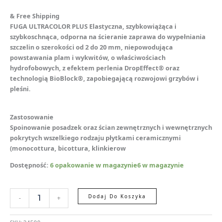
& Free Shipping
FUGA ULTRACOLOR PLUS Elastyczna, szybkowiążąca i
szybkoschnąca, odporna na ścieranie zaprawa do wypełniania
szczelin o szerokości od 2 do 20 mm, niepowodująca
powstawania plam i wykwitów, o właściwościach
hydrofobowych, z efektem perlenia DropEffect® oraz
technologią BioBlock®, zapobiegającą rozwojowi grzybów i
pleśni.
Zastosowanie
Spoinowanie posadzek oraz ścian zewnętrznych i wewnętrznych
pokrytych wszelkiego rodzaju płytkami ceramicznymi
(monocottura, bicottura, klinkierow
Dostępność:
6 opakowanie w magazynie6 w magazynie
Dodaj Do Koszyka
-
+