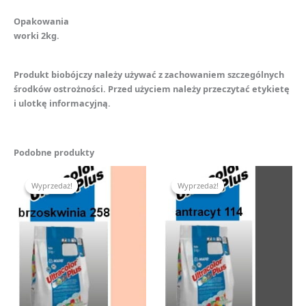
Opakowania
worki 2kg.
Produkt biobójczy należy używać z zachowaniem szczególnych
środków ostrożności. Przed użyciem należy przeczytać etykietę
i ulotkę informacyjną.
Podobne produkty
Pierwotna
Aktualna
Pierwotna
Aktualna
cena
cena
cena
cena
Wyprzedaż!
Wyprzedaż!
Wyprzedaż!
Wyprzedaż!
wynosiła:
wynosi:
wynosiła:
wynosi:
45,00 zł.
35,00 zł.
45,00 zł.
35,00 zł.