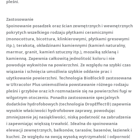
pleśni.
Zastosowanie
Spoinowanie posadzek oraz ścian zewnętrznych i wewnętrznych
pokrytych wszelkiego rodzaju płytkami ceramicznymi
(monocottura, bicottura, klinkierowymi, płytkami gresowymi
itp.), terakotą, okładzinami kamiennymi (kamień naturalny,
marmur, granit, kamień sztuczny itp.), mozaiką szklaną i
kamienną. Zapewnia całkowitą jednolitość koloru i nie
powoduje wykwitów na powierzchni. Ze względu na szybki czas
wiązania i schnięcia umożliwia szybkie oddanie prac i
użytkowanie powierzchni. Technologia BioBlock® zastosowana
w Ultracolor Plus uniemożliwia powstawanie różnego rodzaju
pleśni i grzybów oraz ich rozmnażanie się na powierzchni fugi w
wilgotnym otoczeniu. Ponadto zastosowanie specjalnych
dodatków hydrofobowych (technologia DropEffect®) zapewnia
wysokie właściwości hydrofobowe zaprawy, powodując
zmniejszenie jej nasiąkliwości, niską podatność na zabrudzenia
i zapewniając większą trwałość. Idealna do spoinowania
elewacji zewnętrznych, balkonów, tarasów, basenów, łazienek i
kuchni. Ze względu na swoją wysoką wytrzymałość i odporność