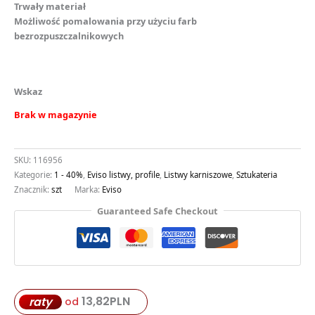
Trwały materiał
Możliwość pomalowania przy użyciu farb
bezrozpuszczalnikowych
Wskaz
Brak w magazynie
SKU:
116956
Kategorie:
1 - 40%
,
Eviso listwy, profile
,
Listwy karniszowe
,
Sztukateria
Znacznik:
szt
Marka:
Eviso
Guaranteed Safe Checkout
13,82
PLN
raty
od