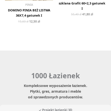
szklana Grafit 60×2,3 gatunek
PINIA
I
DOMINO PINIA BEŻ LISTWA
55,40
zł
41,80
zł
36X7,4 gatunek I
15,60
zł
12,50
zł
1000 Łazienek
Kompleksowe wyposażenie łazienek.
Płytki, gres, armatura i meble
od sprawdzonych producentów.
✓ Projekt łazienki 3D