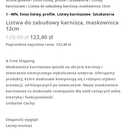
karniszowe
/ Listwa do zabudowy karnisza, maskownica 12cm
1 - 40%
,
Eviso listwy, profile
,
Listwy karniszowe
,
Sztukateria
Listwa do zabudowy karnisza, maskownica
12cm
129,90
zł
123,40
zł
Poprzednia najniższa cena:
123,40
zł
.
& Free Shipping
Maskownica karniszowa sposób na ukrycie karniszy i
stworzenie estetycznego wykończenia wnętrza. Oferujemy
produkty, które doskonale komponują się z różnymi stylami
aranżacji, od klasycznych po nowoczesne. Nasze maskownice
karniszowe to doskonałe rozwiązanie dla osób ceniących sobie
estetykę i funkcjonalność.
Unikalne Cechy:
Elegancki wygląd
Łatwy montaż