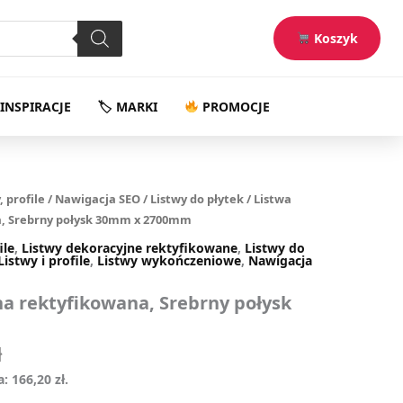
,90 zł.
166,20 zł.
połysk
30mm
Koszyk
x
2700mm
quantity
INSPIRACJE
🏷 MARKI
PROMOCJE
na
Aktualna
, profile
/
Nawigacja SEO
/
Listwy do płytek
/ Listwa
cena
a, Srebrny połysk 30mm x 2700mm
a:
wynosi:
ile
,
Listwy dekoracyjne rektyfikowane
,
Listwy do
.
166,20 zł.
Listwy i profile
,
Listwy wykończeniowe
,
Nawigacja
na rektyfikowana, Srebrny połysk
ł
a:
166,20
zł
.