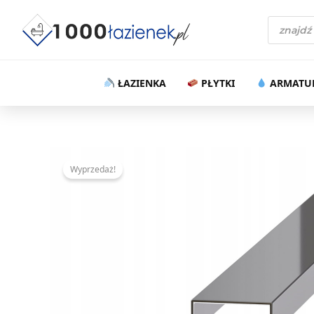
Przejdź
Wyszukiw
do
produktó
treści
ŁAZIENKA
PŁYTKI
ARMATU
Wyprzedaż!