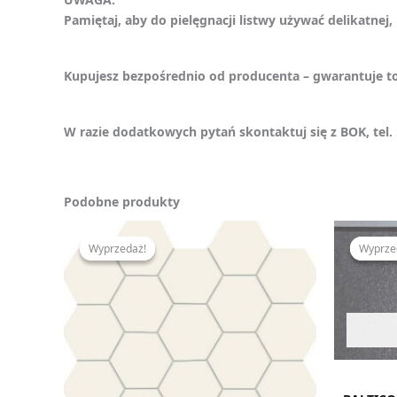
Pamiętaj, aby do pielęgnacji listwy używać delikatne
Kupujesz bezpośrednio od producenta – gwarantuje to
W razie dodatkowych pytań skontaktuj się z BOK, tel. 
Podobne produkty
Pierwotna
Aktualna
cena
cena
Wyprzedaż!
Wyprzedaż!
Wyprze
Wyprze
wynosiła:
wynosi:
75,50 zł.
44,60 zł.