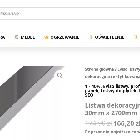
174
arka
w
RA
MEBLE
OGRZEWANIE
OŚWIETLENIE
Pierwot
Listwa
Strona główna
/
Eviso listwy
dekoracyjna
cena
dekoracyjna rektyfikowan
rektyfikowana,
wynosił
1 - 40%
,
Eviso listwy, prof
Srebrny
174,90 zł
paneli
,
Listwy do płytek
,
połysk
SEO
30mm
Listwa dekoracyj
x
30mm x 2700mm
2700mm
quantity
174,90
zł
166,20
z
Poprzednia najniższa cen