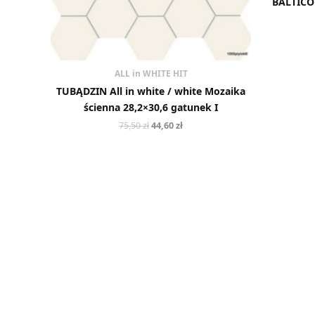
BALTICO
ALL in WHITE HIT
TUBĄDZIN All in white / white Mozaika
ścienna 28,2×30,6 gatunek I
75,50
zł
44,60
zł