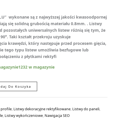
 „U” wykonane są z najwyższej jakości kwasoodpornej
iają się solidną grubością materiału 0.8mm. . Listwy
d pozostałych uniwersalnych listew różnią się tym, że
90°. Taki kształt przekroju uzyskuje
ęcia krawędzi, który następuje przed procesem gięcia,
ie tego typu listew umożliwia bezfugowe lub
połączeniu z płytkami rektyfi
magazynie1232 w magazynie
daj Do Koszyka
 profile
,
Listwy dekoracyjne rektyfikowane
,
Listwy do paneli
,
le
,
Listwy wykończeniowe
,
Nawigacja SEO