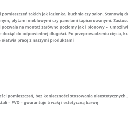
 pomieszczeń takich jak łazienka, kuchnia czy salon. Stanowią d
znym, płytami meblowymi czy panelami tapicerowanymi. Zastoso
ili pozwala na montaż zarówno poziomy jak i pionowy – umożliw
dociąć do odpowiednej długości. Po przeprowadzeniu cięcia, kr
e ułatwia pracę z naszymi produktami
ści pomieszczeń, bez konieczności stosowania nieestetycznych 
tali – PVD – gwarantuje trwałą i estetyczną barwę