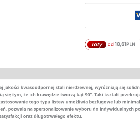
18,61
PLN
raty
od
 jakości kwasoodpornej stali nierdzewnej, wyróżniają się solidn
 się tym, że ich krawędzie tworzą kąt 90°. Taki kształt przekroj
zastosowanie tego typu listew umożliwia bezfugowe lub minimaln
, pozwala na spersonalizowanie wyboru do indywidualnych potr
satysfakcji oraz długotrwałego efektu.