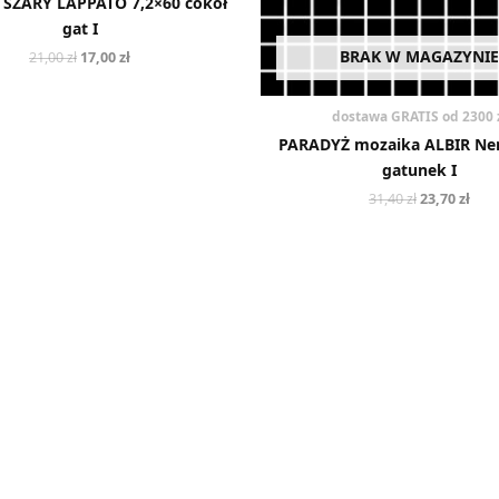
 SZARY LAPPATO 7,2×60 cokół
gat I
BRAK W MAGAZYNIE
21,00
zł
17,00
zł
dostawa GRATIS od 2300 
PARADYŻ mozaika ALBIR Ner
gatunek I
31,40
zł
23,70
zł