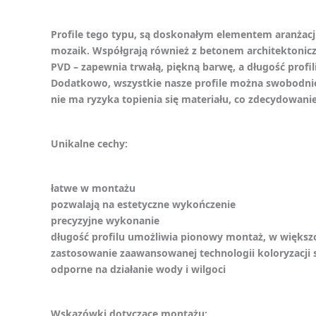
Profile tego typu, są doskonałym elementem aranżacji
mozaik. Współgrają również z betonem architektonic
PVD – zapewnia trwałą, piękną barwę, a długość prof
Dodatkowo, wszystkie nasze profile można swobodnie 
nie ma ryzyka topienia się materiału, co zdecydowani
Unikalne cechy:
łatwe w montażu
pozwalają na estetyczne wykończenie
precyzyjne wykonanie
długość profilu umożliwia pionowy montaż, w większo
zastosowanie zaawansowanej technologii koloryzacji s
odporne na działanie wody i wilgoci
Wskazówki dotyczące montażu: