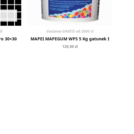
zł
dostawa GRATIS od 2000 zł
o 30×30
MAPEI MAPEGUM WPS 5 Kg gatunek I
120,00
zł