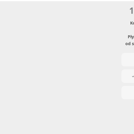
1
K
Pły
od 
✓