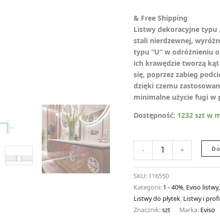
& Free Shipping
Listwy dekoracyjne typu
stali nierdzewnej, wyróżn
typu “U” w odróżnieniu o
ich krawędzie tworzą kąt 
się, poprzez zabieg podci
dzięki czemu zastosowan
minimalne użycie fugi w 
Dostępność:
1232 szt w 
Do
-
+
SKU:
116550
Kategorii:
1 - 40%
,
Eviso listwy,
Listwy do płytek
,
Listwy i profi
Znacznik:
szt
Marka:
Eviso