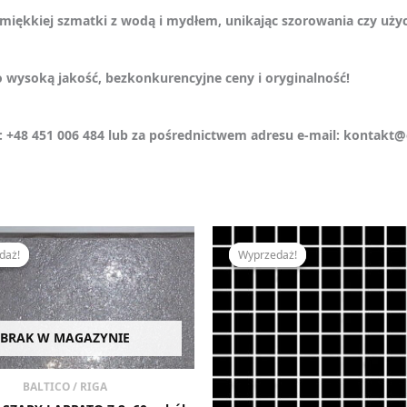
j, miękkiej szmatki z wodą i mydłem, unikając szorowania czy uż
 wysoką jakość, bezkonkurencyjne ceny i oryginalność!
: +48 451 006 484 lub za pośrednictwem adresu e-mail: kontakt@e
Pierwotna
Aktualna
Pierwotna
Akt
cena
cena
cena
cen
daż!
daż!
Wyprzedaż!
Wyprzedaż!
wynosiła:
wynosi:
wynosiła:
wyn
21,00 zł.
17,00 zł.
31,40 zł.
23,7
BRAK W MAGAZYNIE
BALTICO / RIGA