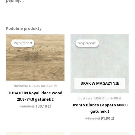
pęknięć”.
Podobne produkty
Pierwotna
Aktualna
Pierwotna
Aktualna
cena
cena
cena
cena
Wyprzedaż!
Wyprzedaż!
Wyprzedaż!
Wyprzedaż!
wynosiła:
wynosi:
wynosiła:
wynosi:
159,90 zł.
130,10 zł.
119,30 zł.
91,90 zł.
BRAK W MAGAZYNIE
dostawa GRATIS od 2300 zł
TUBĄDZIN Royal Place wood
dostawa GRATIS od 2600 zł
29,8×74,8 gatunek I
Trento Blanco Lappato 60×60
159,90
zł
130,10
zł
gatunek I
119,30
zł
91,90
zł
Pierwotna
Aktualna
Pierwotna
Aktualna