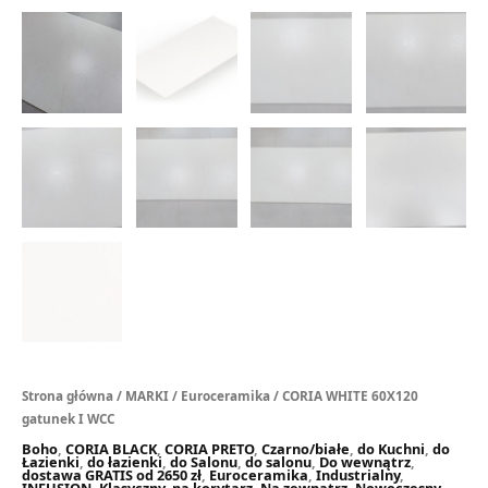
Strona główna
/
MARKI
/
Euroceramika
/ CORIA WHITE 60X120
gatunek I WCC
Boho
,
CORIA BLACK
,
CORIA PRETO
,
Czarno/białe
,
do Kuchni
,
do
Łazienki
,
do łazienki
,
do Salonu
,
do salonu
,
Do wewnątrz
,
dostawa GRATIS od 2650 zł
,
Euroceramika
,
Industrialny
,