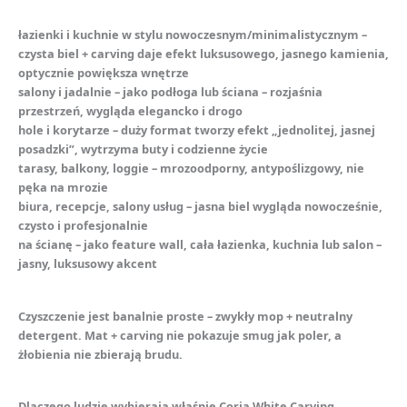
łazienki i kuchnie w stylu nowoczesnym/minimalistycznym –
czysta biel + carving daje efekt luksusowego, jasnego kamienia,
optycznie powiększa wnętrze
salony i jadalnie – jako podłoga lub ściana – rozjaśnia
przestrzeń, wygląda elegancko i drogo
hole i korytarze – duży format tworzy efekt „jednolitej, jasnej
posadzki”, wytrzyma buty i codzienne życie
tarasy, balkony, loggie – mrozoodporny, antypoślizgowy, nie
pęka na mrozie
biura, recepcje, salony usług – jasna biel wygląda nowocześnie,
czysto i profesjonalnie
na ścianę – jako feature wall, cała łazienka, kuchnia lub salon –
jasny, luksusowy akcent
Czyszczenie jest banalnie proste – zwykły mop + neutralny
detergent. Mat + carving nie pokazuje smug jak poler, a
żłobienia nie zbierają brudu.
Dlaczego ludzie wybierają właśnie Coria White Carving