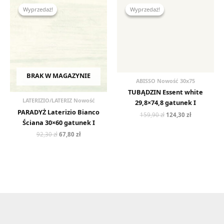
cena
cena
cena
cena
Wyprzedaż!
Wyprzedaż!
Wyprzedaż!
Wyprzedaż!
wynosiła:
wynosi:
wynosiła:
wynosi:
92,30 zł.
67,80 zł.
159,90 zł.
124,30 zł.
BRAK W MAGAZYNIE
ABISSO Nowość 30x75
TUBĄDZIN Essent white
LATERIZIO/LATERIZ Nowość
29,8×74,8 gatunek I
PARADYŻ Laterizio Bianco
159,90
zł
124,30
zł
Ściana 30×60 gatunek I
92,30
zł
67,80
zł