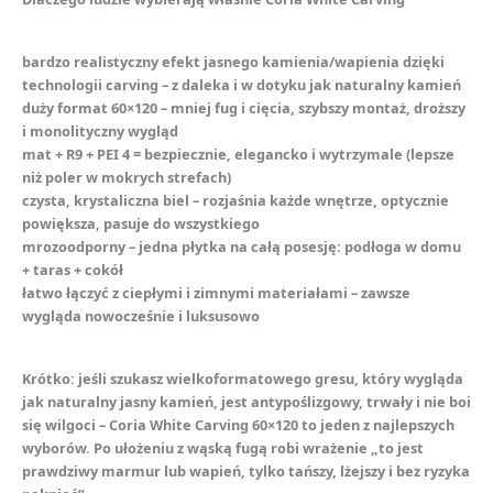
bardzo realistyczny efekt jasnego kamienia/wapienia dzięki
technologii carving – z daleka i w dotyku jak naturalny kamień
duży format 60×120 – mniej fug i cięcia, szybszy montaż, droższy
i monolityczny wygląd
mat + R9 + PEI 4 = bezpiecznie, elegancko i wytrzymale (lepsze
niż poler w mokrych strefach)
czysta, krystaliczna biel – rozjaśnia każde wnętrze, optycznie
powiększa, pasuje do wszystkiego
mrozoodporny – jedna płytka na całą posesję: podłoga w domu
+ taras + cokół
łatwo łączyć z ciepłymi i zimnymi materiałami – zawsze
wygląda nowocześnie i luksusowo
Krótko: jeśli szukasz wielkoformatowego gresu, który wygląda
jak naturalny jasny kamień, jest antypoślizgowy, trwały i nie boi
się wilgoci – Coria White Carving 60×120 to jeden z najlepszych
wyborów. Po ułożeniu z wąską fugą robi wrażenie „to jest
prawdziwy marmur lub wapień, tylko tańszy, lżejszy i bez ryzyka