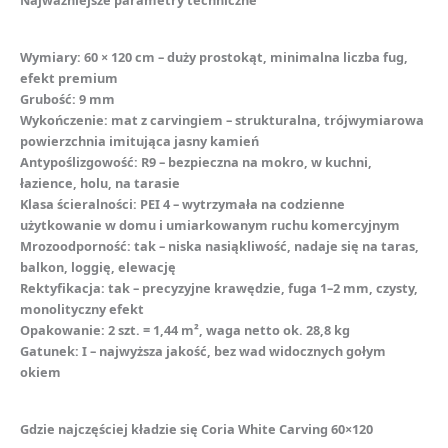
Wymiary: 60 × 120 cm – duży prostokąt, minimalna liczba fug,
efekt premium
Grubość: 9 mm
Wykończenie: mat z carvingiem – strukturalna, trójwymiarowa
powierzchnia imitująca jasny kamień
Antypoślizgowość: R9 – bezpieczna na mokro, w kuchni,
łazience, holu, na tarasie
Klasa ścieralności: PEI 4 – wytrzymała na codzienne
użytkowanie w domu i umiarkowanym ruchu komercyjnym
Mrozoodporność: tak – niska nasiąkliwość, nadaje się na taras,
balkon, loggię, elewację
Rektyfikacja: tak – precyzyjne krawędzie, fuga 1–2 mm, czysty,
monolityczny efekt
Opakowanie: 2 szt. = 1,44 m², waga netto ok. 28,8 kg
Gatunek: I – najwyższa jakość, bez wad widocznych gołym
okiem
Gdzie najczęściej kładzie się Coria White Carving 60×120