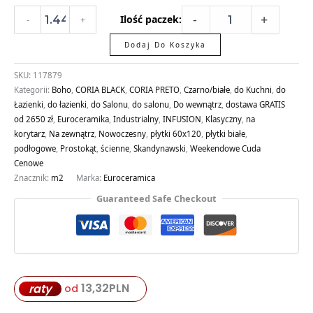
-
+
Ilość paczek:
-
+
Dodaj Do Koszyka
SKU:
117879
Kategorii:
Boho
,
CORIA BLACK
,
CORIA PRETO
,
Czarno/białe
,
do Kuchni
,
do
Łazienki
,
do łazienki
,
do Salonu
,
do salonu
,
Do wewnątrz
,
dostawa GRATIS
od 2650 zł
,
Euroceramika
,
Industrialny
,
INFUSION
,
Klasyczny
,
na
korytarz
,
Na zewnątrz
,
Nowoczesny
,
płytki 60x120
,
płytki białe
,
podłogowe
,
Prostokąt
,
ścienne
,
Skandynawski
,
Weekendowe Cuda
Cenowe
Znacznik:
m2
Marka:
Euroceramica
Guaranteed Safe Checkout
13,32
PLN
raty
od