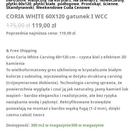
INFUSION
,
Klasyczny
,
na korytarz
,
Na zewnątrz
,
Nowoczesny
,
płytki 60x120
,
płytki białe
,
podłogowe
,
Prostokąt
,
ścienne
,
Skandynawski
,
Weekendowe Cuda Cenowe
CORIA WHITE 60X120 gatunek I WCC
175,00
zł
119,00
zł
Poprzednia najniższa cena:
119,00
zł
.
& Free Shipping
Gres Coria White Carving 60×120 cm – czysta biel z efektem 3D
kamienia
To wielkoformatowy gres szkliwiony w krystalicznie białym
kolorze z subtelną, wyczuwalną w dotyku strukturą carving
(trójwymiarowe żłobienia). Technologia carving sprawia, że
powierzchnia wygląda i czuć ją jak naturalny, jasny kamień lub
wapień – bardzo elegancko i realistycznie, ale bez ryzyka
nasiąkania wodą i pęknięć. Rektyfikowane krawędzie
pozwalają na montaż z bardzo wąską fugą (1–2 mm), dzięki
czemu całość tworz
Dostępność:
300 m2 w magazynie300 w magazynie