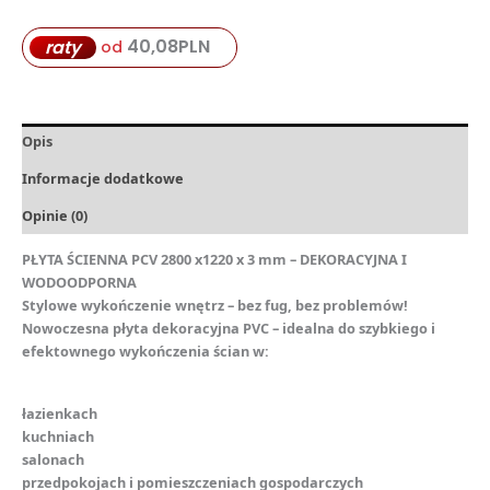
40,08
PLN
raty
od
Opis
Informacje dodatkowe
Opinie (0)
PŁYTA ŚCIENNA PCV 2800 x1220 x 3 mm – DEKORACYJNA I
WODOODPORNA
Stylowe wykończenie wnętrz – bez fug, bez problemów!
Nowoczesna płyta dekoracyjna PVC – idealna do szybkiego i
efektownego wykończenia ścian w:
łazienkach
kuchniach
️salonach
przedpokojach i pomieszczeniach gospodarczych