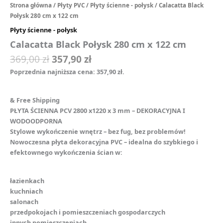
Strona główna
/
Płyty PVC
/
Płyty ścienne - połysk
/ Calacatta Black
Połysk 280 cm x 122 cm
Płyty ścienne - połysk
Calacatta Black Połysk 280 cm x 122 cm
369,00
zł
357,90
zł
Poprzednia najniższa cena:
357,90
zł
.
& Free Shipping
PŁYTA ŚCIENNA PCV 2800 x1220 x 3 mm – DEKORACYJNA I
WODOODPORNA
Stylowe wykończenie wnętrz – bez fug, bez problemów!
Nowoczesna płyta dekoracyjna PVC – idealna do szybkiego i
efektownego wykończenia ścian w:
łazienkach
kuchniach
️salonach
przedpokojach i pomieszczeniach gospodarczych
innych pomieszczeniach