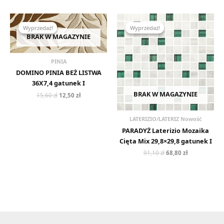
Pierwotna
Aktualna
Pierwotna
Aktualna
cena
cena
cena
cena
Wyprzedaż!
Wyprzedaż!
Wyprzedaż!
Wyprzedaż!
wynosiła:
wynosi:
wynosiła:
wynosi:
BRAK W MAGAZYNIE
15,60 zł.
12,50 zł.
91,10 zł.
68,80 zł.
PINIA
DOMINO PINIA BEŻ LISTWA
36X7,4 gatunek I
BRAK W MAGAZYNIE
15,60
zł
12,50
zł
LATERIZIO/LATERIZ Nowość
PARADYŻ Laterizio Mozaika
Cięta Mix 29,8×29,8 gatunek I
91,10
zł
68,80
zł