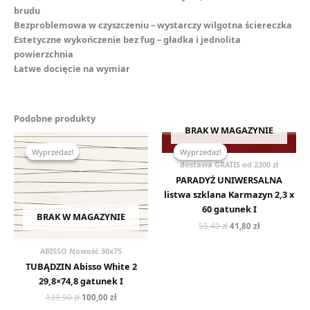
brudu
Bezproblemowa w czyszczeniu – wystarczy wilgotna ściereczka
Estetyczne wykończenie bez fug – gładka i jednolita
powierzchnia
Łatwe docięcie na wymiar
Podobne produkty
BRAK W MAGAZYNIE
Pierwotna
Aktualna
Pierwotna
Aktualna
cena
cena
cena
cena
Wyprzedaż!
Wyprzedaż!
Wyprzedaż!
Wyprzedaż!
wynosiła:
wynosi:
wynosiła:
wynosi:
dostawa GRATIS od 2300 zł
139,90 zł.
100,00 zł.
55,40 zł.
41,80 zł.
PARADYŻ UNIWERSALNA
listwa szklana Karmazyn 2,3 x
60 gatunek I
BRAK W MAGAZYNIE
55,40
zł
41,80
zł
ABISSO Nowość 30x75
TUBĄDZIN Abisso White 2
29,8×74,8 gatunek I
139,90
zł
100,00
zł