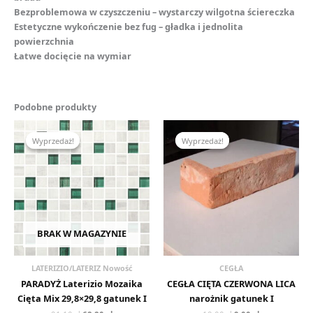
Bezproblemowa w czyszczeniu – wystarczy wilgotna ściereczka
Estetyczne wykończenie bez fug – gładka i jednolita
powierzchnia
Łatwe docięcie na wymiar
Podobne produkty
Pierwotna
Aktualna
Pierwotna
Aktualna
cena
cena
cena
cena
Wyprzedaż!
Wyprzedaż!
Wyprzedaż!
Wyprzedaż!
wynosiła:
wynosi:
wynosiła:
wynosi:
91,10 zł.
68,80 zł.
19,00 zł.
9,00 zł.
BRAK W MAGAZYNIE
LATERIZIO/LATERIZ Nowość
CEGŁA
PARADYŻ Laterizio Mozaika
CEGŁA CIĘTA CZERWONA LICA
Cięta Mix 29,8×29,8 gatunek I
narożnik gatunek I