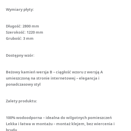
Wymiary płyty:
Długość: 2800 mm
Szerokość: 1220 mm
Grubość: 3 mm
Dostępny wzór:
Beżowy kamień wersja B – ciągłość wzoru z wersją A
umieszczoną na stronie internetowej – elegancja i
ponadczasowy styl
Zalety produktu:
100% wodoodporna – idealna do wilgotnych pomieszczeń
Lekka i łatwa w montażu – montaż klejem, bez wiercenia i
brudu