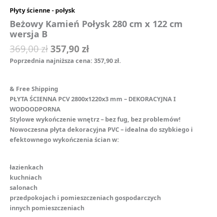
Płyty ścienne - połysk
Beżowy Kamień Połysk 280 cm x 122 cm
wersja B
369,00
zł
357,90
zł
Poprzednia najniższa cena:
357,90
zł
.
& Free Shipping
PŁYTA ŚCIENNA PCV 2800x1220x3 mm – DEKORACYJNA I
WODOODPORNA
Stylowe wykończenie wnętrz – bez fug, bez problemów!
Nowoczesna płyta dekoracyjna PVC – idealna do szybkiego i
efektownego wykończenia ścian w:
łazienkach
kuchniach
️salonach
przedpokojach i pomieszczeniach gospodarczych
innych pomieszczeniach