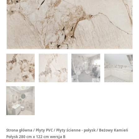
Strona główna
/
Płyty PVC
/
Płyty ścienne - połysk
/ Beżowy Kamień
Połysk 280 cm x 122 cm wersja B