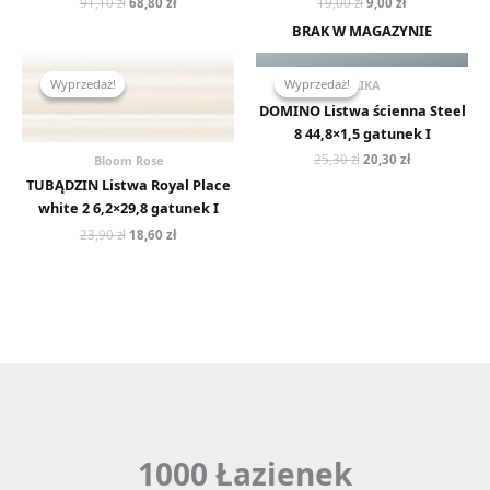
91,10
zł
68,80
zł
19,00
zł
9,00
zł
BRAK W MAGAZYNIE
Pierwotna
Aktualna
Pierwotna
Aktualna
cena
cena
cena
cena
Wyprzedaż!
Wyprzedaż!
Wyprzedaż!
Wyprzedaż!
BRIKA
wynosiła:
wynosi:
wynosiła:
wynosi:
23,90 zł.
18,60 zł.
25,30 zł.
20,30 zł.
DOMINO Listwa ścienna Steel
8 44,8×1,5 gatunek I
25,30
zł
20,30
zł
Bloom Rose
TUBĄDZIN Listwa Royal Place
white 2 6,2×29,8 gatunek I
23,90
zł
18,60
zł
1000 Łazienek