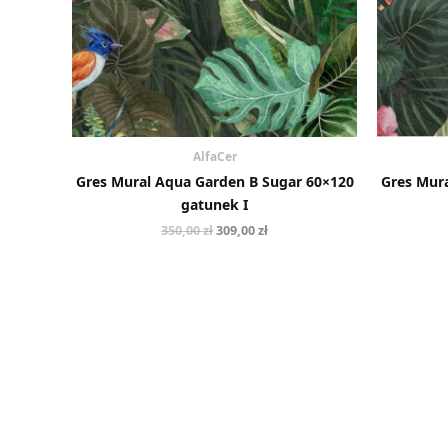
AlfaCer
Gres Mural Aqua Garden B Sugar 60×120
Gres Mur
gatunek I
350,00
zł
309,00
zł