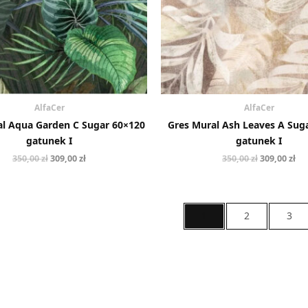
AlfaCer
AlfaCer
al Aqua Garden C Sugar 60×120
Gres Mural Ash Leaves A Sug
gatunek I
gatunek I
350,00
zł
309,00
zł
350,00
zł
309,00
zł
1
2
3