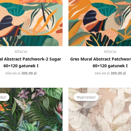
AlfaCer
AlfaCer
al Abstract Patchwork-2 Sugar
Gres Mural Abstract Patchwor
60×120 gatunek I
60×120 gatunek I
350,00
zł
309,00
zł
350,00
zł
309,00
zł
Pierwotna
Aktualna
Pierwotna
Ak
cena
cena
cena
ce
daż!
Wyprzedaż!
wynosiła:
wynosi:
wynosiła:
wy
350,00 zł.
309,00 zł.
350,00 zł.
309