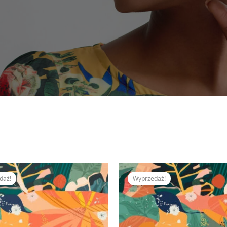
Pierwotna
Aktualna
Pierwotna
Ak
cena
cena
cena
ce
daż!
Wyprzedaż!
wynosiła:
wynosi:
wynosiła:
wy
350,00 zł.
309,00 zł.
350,00 zł.
309