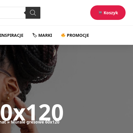
Koszyk
INSPIRACJE
🏷 MARKI
PROMOCJE
60x120
mat
Murale gresowe 60x120