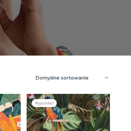
tualna
Pierwotna
Aktualna
na
cena
cena
Wyprzedaż!
nosi:
wynosiła:
wynosi:
,00 zł.
350,00 zł.
309,00 zł.