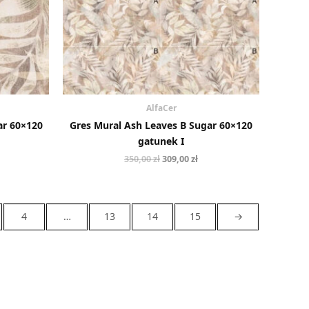
AlfaCer
ar 60×120
Gres Mural Ash Leaves B Sugar 60×120
gatunek I
350,00
zł
309,00
zł
4
…
13
14
15
→