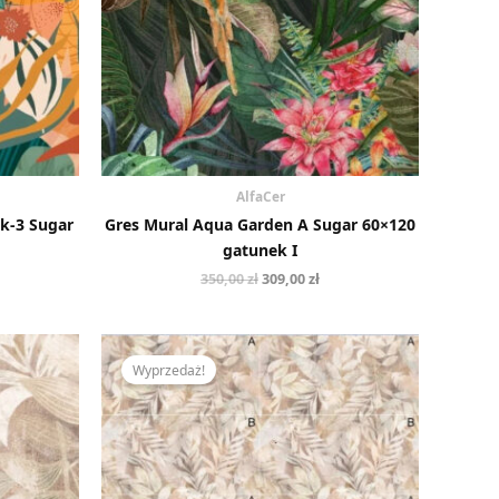
AlfaCer
k-3 Sugar
Gres Mural Aqua Garden A Sugar 60×120
gatunek I
350,00
zł
309,00
zł
tualna
Pierwotna
Aktualna
na
cena
cena
Wyprzedaż!
nosi:
wynosiła:
wynosi:
,00 zł.
350,00 zł.
309,00 zł.