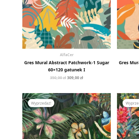
AlfaCer
Gres Mural Abstract Patchwork-1 Sugar
Gres Mur
60×120 gatunek I
350,00
zł
309,00
zł
Pierwotna
Aktualna
cena
cena
Wyprzedaż!
Wyprze
wynosiła:
wynosi:
350,00 zł.
309,00 zł.