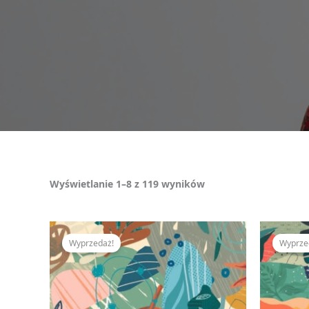
Wyświetlanie 1–8 z 119 wyników
Pierwotna
Aktualna
cena
cena
Wyprzedaż!
Wyprze
wynosiła:
wynosi:
350,00 zł.
309,00 zł.