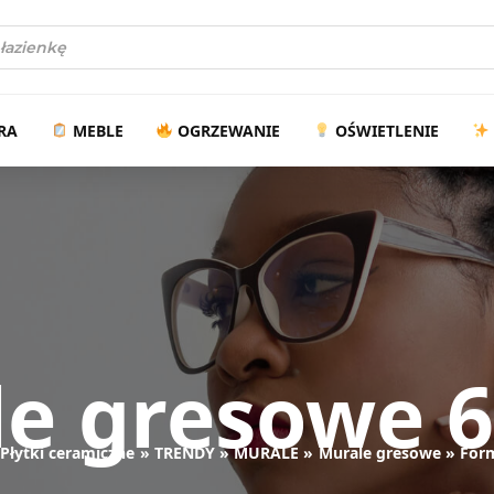
arka
w
RA
MEBLE
OGRZEWANIE
OŚWIETLENIE
e gresowe 
Płytki ceramiczne
TRENDY
MURALE
Murale gresowe
For