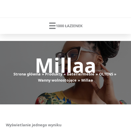
Przejdź
do
treści
☰
1000 ŁAZIENEK
Millaa
Strona główna
Produkty
baterie/meble
OLTENS
Wanny wolnostojące
Millaa
Wyświetlanie jednego wyniku