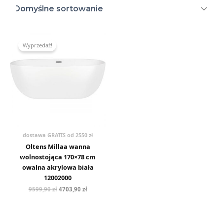
Pierwotna
Aktualna
cena
cena
Wyprzedaż!
wynosiła:
wynosi:
9599,90 zł.
4703,90 zł.
dostawa GRATIS od 2550 zł
Oltens Millaa wanna
wolnostojąca 170×78 cm
owalna akrylowa biała
12002000
9599,90
zł
4703,90
zł